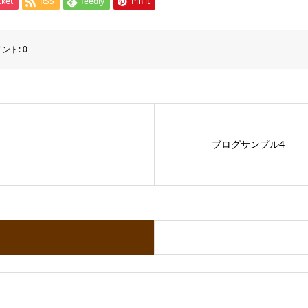
cket
RSS
feedly
Pin it
メント:
0
ブログサンプル4