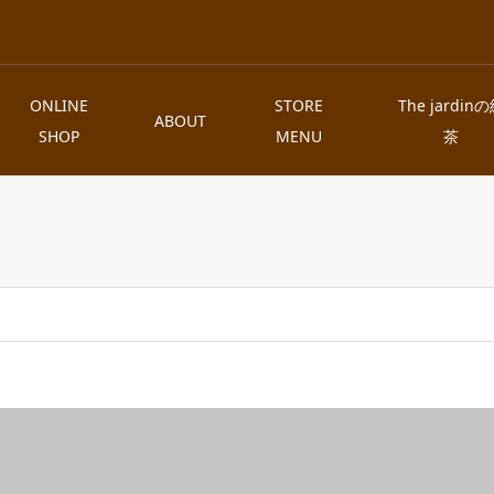
ONLINE
STORE
The jardin
ABOUT
SHOP
MENU
茶