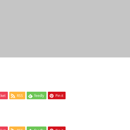
cket
RSS
feedly
Pin it